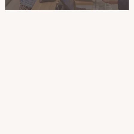
ONLY:
20% Rabatt auf deinen Einkauf
Exklusiv für Mallmember
200 P.