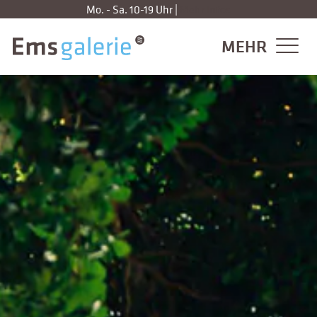
Zum
Mo. - Sa. 10-19 Uhr |
Mehr Infos
Inhalt
springen
MEHR