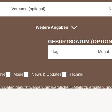
Weitere Angaben
GEBURTSDATUM (OPTION
mie
Mode
News & Updates
Technik
Daten genutzt werden, um werbliche E-Mails zu erhalten, und 
ANMELDEN