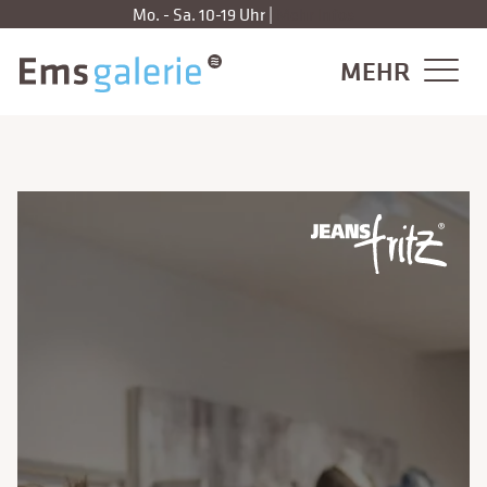
Zum
Mo. - Sa. 10-19 Uhr |
Mehr Infos
Inhalt
springen
MEHR