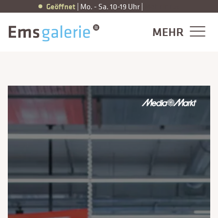
Zum
Geöffnet
|
Mo. - Sa. 10-19 Uhr |
Mehr Infos
Inhalt
springen
MEHR